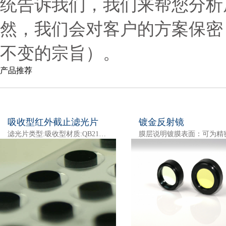
统告诉我们，我们来帮您分析
然，我们会对客户的方案保密
不变的宗旨）。
产品推荐
吸收型红外截止滤光片
镀金反射镜
滤光片类型:吸收型材质:QB21尺寸: 7.8*7.3*1.0mm,8.8*8.2*1.0mm,直径5.1*1.0mm双面镀AR膜