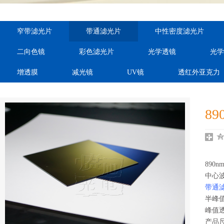
order="ordnum,cateid"
order="ordnum,cateid"
order="ord
窄带滤光片
带通滤光片
中性密度滤光片
var="sdcms_ra:cateid"
var="sdcms_ra:cateid"
var="sdcms
二向色镜
彩色滤光片
光学透镜
光学
auto="dhei"}
auto="dhei"}
auto="
增透膜
减光镜
UV镜
透红外亚克力
8
890
中心波长
带通
半峰值
峰值透
产品尺