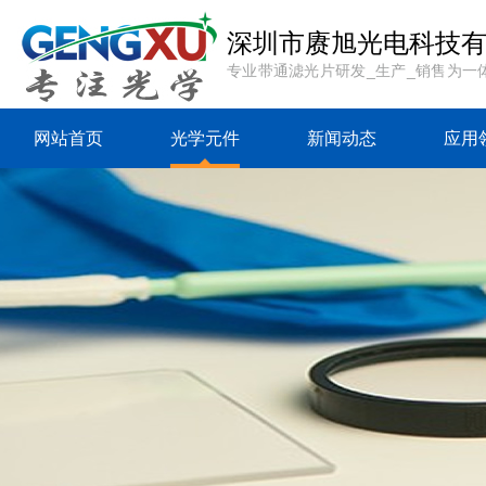
深圳市赓旭光电科技
专业带通滤光片研发_生产_销售为一
网站首页
光学元件
新闻动态
应用
{sdcms:rp top="0"
{sdcms:rp top="0"
{sdcms:rp
table="sd_category"
table="sd_category"
table="sd_
where="followid=
where="followid=
where="f
[sdcms_rp] and
[sdcms_rp] and
[sdcms_r
ismenu=1"
ismenu=1"
ismen