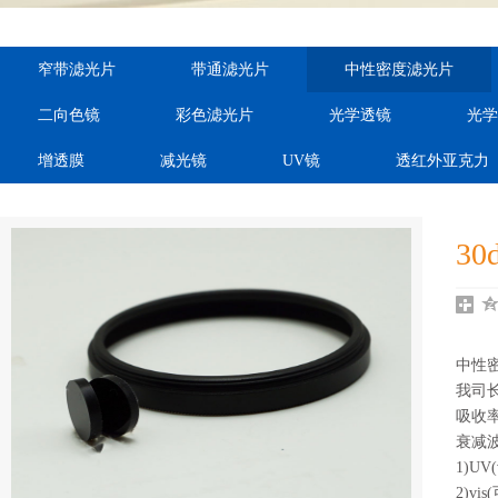
order="ordnum,cateid"
order="ordnum,cateid"
order="ord
窄带滤光片
带通滤光片
中性密度滤光片
var="sdcms_ra:cateid"
var="sdcms_ra:cateid"
var="sdcms
二向色镜
彩色滤光片
光学透镜
光学
auto="dhei"}
auto="dhei"}
auto="
增透膜
减光镜
UV镜
透红外亚克力
3
中性
我司
吸收
衰减波
1)UV
2)vi