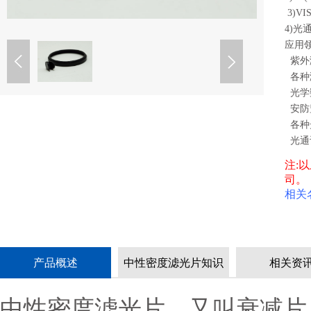
 3)V
4)光通
应用领
  紫
  各种
  光
  安
  各
  光
注:
司。
相关
产品概述
中性密度滤光片知识
相关资
中性密度滤光片，又叫衰减片