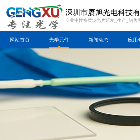
深圳市赓旭光电科技
专业中性密度滤光片研发_生产_销售
网站首页
光学元件
新闻动态
应用
{sdcms:rp top="0"
{sdcms:rp top="0"
{sdcms:rp
table="sd_category"
table="sd_category"
table="sd_
where="followid=
where="followid=
where="f
[sdcms_rp] and
[sdcms_rp] and
[sdcms_r
ismenu=1"
ismenu=1"
ismen