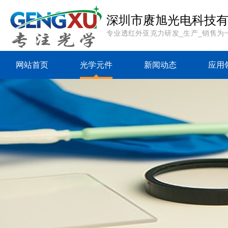
深圳市赓旭光电科技
专业透红外亚克力研发_生产_销售为
网站首页
光学元件
新闻动态
应用
{sdcms:rp top="0"
{sdcms:rp top="0"
{sdcms:rp
table="sd_category"
table="sd_category"
table="sd_
where="followid=
where="followid=
where="f
[sdcms_rp] and
[sdcms_rp] and
[sdcms_r
ismenu=1"
ismenu=1"
ismen