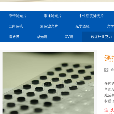
order="ordnum,cateid"
order="ordnum,cateid"
order="ord
窄带滤光片
带通滤光片
中性密度滤光片
var="sdcms_ra:cateid"
var="sdcms_ra:cateid"
var="sdcms
二向色镜
彩色滤光片
光学透镜
光学
auto="dhei"}
auto="dhei"}
auto="
增透膜
减光镜
UV镜
透红外亚克力
遥
遥控
单面AR
减反
材质:
注: