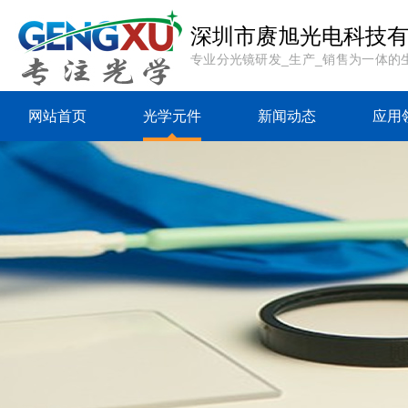
深圳市赓旭光电科技
专业分光镜研发_生产_销售为一体的
网站首页
光学元件
新闻动态
应用
{sdcms:rp top="0"
{sdcms:rp top="0"
{sdcms:rp
table="sd_category"
table="sd_category"
table="sd_
where="followid=
where="followid=
where="f
[sdcms_rp] and
[sdcms_rp] and
[sdcms_r
ismenu=1"
ismenu=1"
ismen