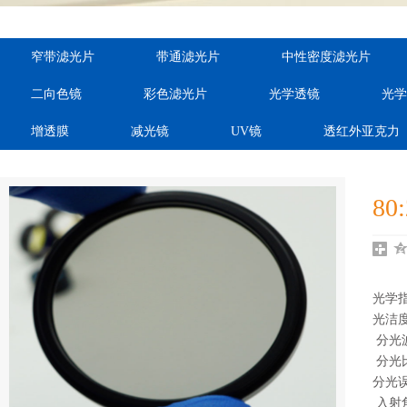
order="ordnum,cateid"
order="ordnum,cateid"
order="ord
窄带滤光片
带通滤光片
中性密度滤光片
var="sdcms_ra:cateid"
var="sdcms_ra:cateid"
var="sdcms
二向色镜
彩色滤光片
光学透镜
光学
auto="dhei"}
auto="dhei"}
auto="
增透膜
减光镜
UV镜
透红外亚克力
80
光学
光洁度
 分光波
 分光比
分光误
 入射角