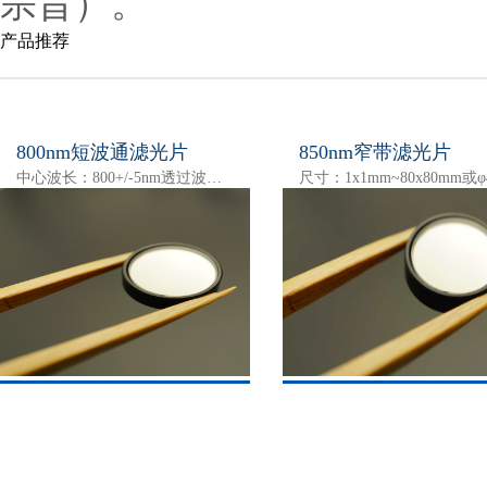
宗旨）。
产品推荐
800nm短波通滤光片
850nm窄带滤光片
中心波长：800+/-5nm透过波段：350-790nm截止波长：810-1100nm峰值透过率 ：>90%( 按客户需求）产品尺寸 ：( 按客户需求 )截止深度 ：>OD4-OD6 UV-NIR产品材质 ：光学级别类玻璃（ K9,BK7,B27…