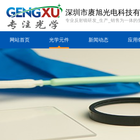
深圳市赓旭光电科技
专业反射镜研发_生产_销售为一体的
网站首页
光学元件
新闻动态
应用
{sdcms:rp top="0"
{sdcms:rp top="0"
{sdcms:rp
table="sd_category"
table="sd_category"
table="sd_
where="followid=
where="followid=
where="f
[sdcms_rp] and
[sdcms_rp] and
[sdcms_r
ismenu=1"
ismenu=1"
ismen