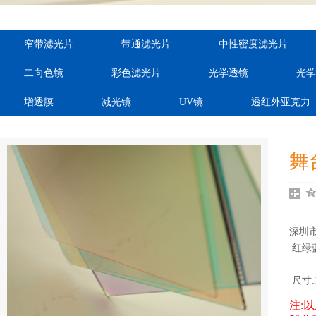
order="ordnum,cateid"
order="ordnum,cateid"
order="ord
窄带滤光片
带通滤光片
中性密度滤光片
var="sdcms_ra:cateid"
var="sdcms_ra:cateid"
var="sdcms
二向色镜
彩色滤光片
光学透镜
光学
auto="dhei"}
auto="dhei"}
auto="
增透膜
减光镜
UV镜
透红外亚克力
舞
深圳
 红绿
 尺寸
注: